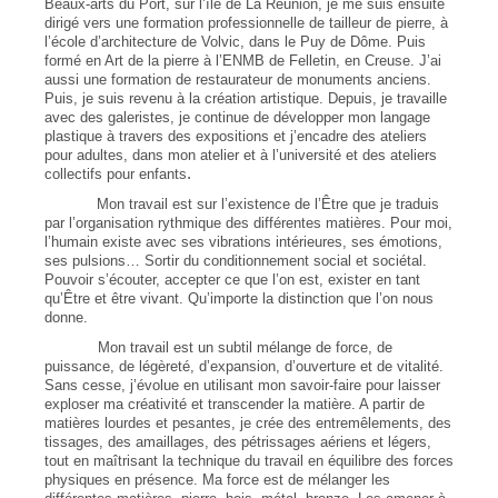
Beaux-arts du Port, sur l’île de La Réunion, je me suis ensuite
dirigé vers une formation professionnelle de tailleur de pierre, à
l’école d’architecture de Volvic, dans le Puy de Dôme. Puis
formé en Art de la pierre à l’ENMB de Felletin, en Creuse. J’ai
aussi une formation de restaurateur de monuments anciens.
Puis, je suis revenu à la création artistique. Depuis, je travaille
avec des galeristes, je continue de développer mon langage
plastique à travers des expositions et j’encadre des ateliers
pour adultes, dans mon atelier et à l’université et des ateliers
.
collectifs pour enfants
Mon travail est sur l’existence de l’Être que je traduis
par l’organisation rythmique des différentes matières. Pour moi,
l’humain existe avec ses vibrations intérieures, ses émotions,
ses pulsions… Sortir du conditionnement social et sociétal.
Pouvoir s’écouter, accepter ce que l’on est, exister en tant
qu’Être et être vivant. Qu’importe la distinction que l’on nous
donne.
Mon travail est un subtil mélange de force, de
puissance, de légèreté, d’expansion, d’ouverture et de vitalité.
Sans cesse, j’évolue en utilisant mon savoir-faire pour laisser
exploser ma créativité et transcender la matière. A partir de
matières lourdes et pesantes, je crée des entremêlements, des
tissages, des amaillages, des pétrissages aériens et légers,
tout en maîtrisant la technique du travail en équilibre des forces
physiques en présence. Ma force est de mélanger les